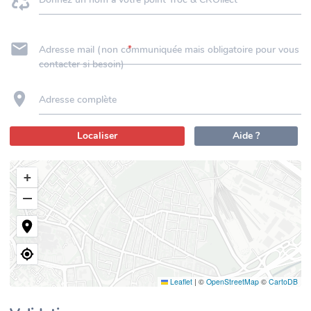
Adresse mail (non communiquée mais obligatoire pour vous
contacter si besoin)
Adresse complète
Localiser
Aide ?
+
−
Leaflet
|
©
OpenStreetMap
©
CartoDB